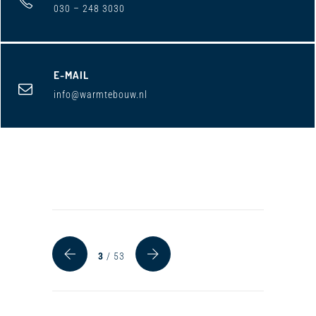
030 – 248 3030
E-MAIL
info@warmtebouw.nl
3
/ 53