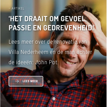
– ARTIKEL
‘HET DRAAIT OM GEVOEL,
PASSIE EN GEDREVENHEID.’
Lees meer over de renovatie van
Villa Nederheem en de man achter
de ideeën: John Pot.
LEES MEER