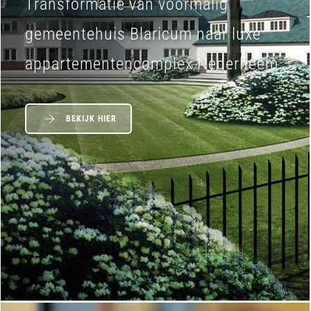
Transformatie van voormalig
gemeentehuis Blaricum naar luxe
appartementencomplex Nederheem.
BEKIJK HIER