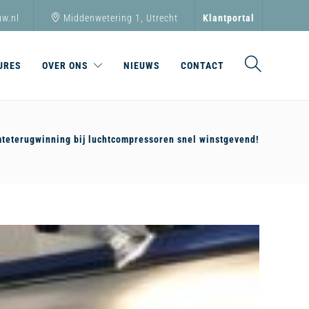
w.nl
Middenwetering 1, Utrecht
Klantportal
URES
OVER ONS
NIEUWS
CONTACT
teterugwinning bij luchtcompressoren snel winstgevend!