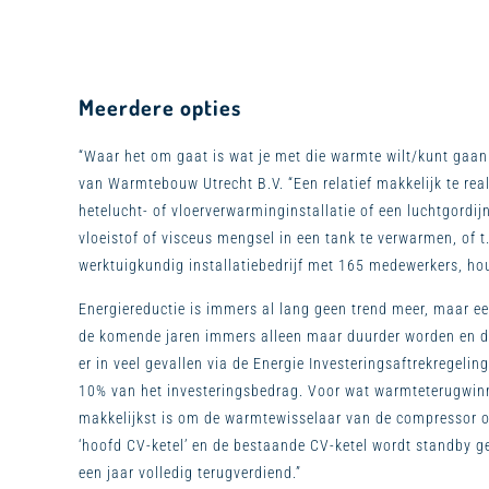
Meerdere opties
“Waar het om gaat is wat je met die warmte wilt/kunt gaa
van Warmtebouw Utrecht B.V. “Een relatief makkelijk te r
hetelucht- of vloerverwarminginstallatie of een luchtgord
vloeistof of visceus mengsel in een tank te verwarmen, of 
werktuigkundig installatiebedrijf met 165 medewerkers, h
Energiereductie is immers al lang geen trend meer, maar e
de komende jaren immers alleen maar duurder worden en d
er in veel gevallen via de Energie Investeringsaftrekregelin
10% van het investeringsbedrag. Voor wat warmteterugwinn
makkelijkst is om de warmtewisselaar van de compressor op 
‘hoofd CV-ketel’ en de bestaande CV-ketel wordt standby ge
een jaar volledig terugverdiend.”