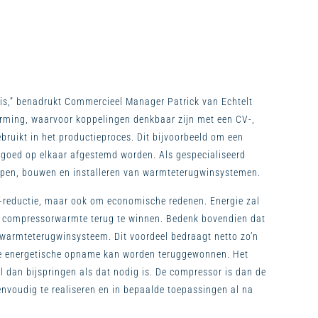
 is,” benadrukt Commercieel Manager Patrick van Echtelt
arming, waarvoor koppelingen denkbaar zijn met een CV-,
ruikt in het productieproces. Dit bijvoorbeeld om een
g goed op elkaar afgestemd worden. Als gespecialiseerd
erpen, bouwen en installeren van warmteterugwinsystemen.
2-reductie, maar ook om economische redenen. Energie zal
d compressorwarmte terug te winnen. Bedenk bovendien dat
een warmteterugwinsysteem. Dit voordeel bedraagt netto zo’n
 de energetische opname kan worden teruggewonnen. Het
l dan bijspringen als dat nodig is. De compressor is dan de
envoudig te realiseren en in bepaalde toepassingen al na