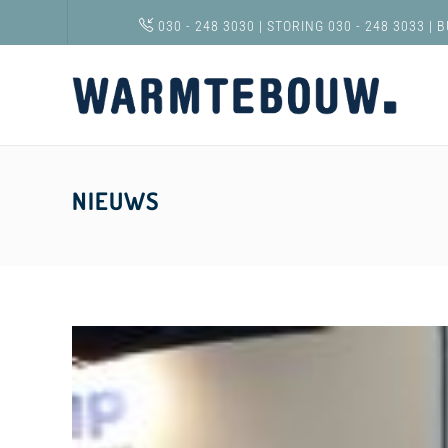
030 - 248 3030
|
STORING 030 - 248 3033
|
B
NIEUWS