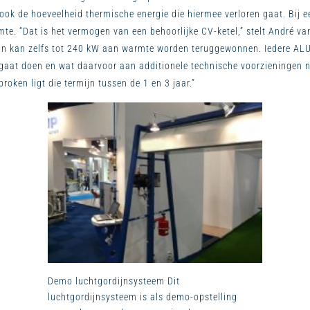
k de hoeveelheid thermische energie die hiermee verloren gaat. Bij ee
te. “Dat is het vermogen van een behoorlijke CV-ketel,” stelt André va
an kan zelfs tot 240 kW aan warmte worden teruggewonnen. Iedere ALU
aat doen en wat daarvoor aan additionele technische voorzieningen no
ken ligt die termijn tussen de 1 en 3 jaar.”
Demo luchtgordijnsysteem Dit
luchtgordijnsysteem is als demo-opstelling