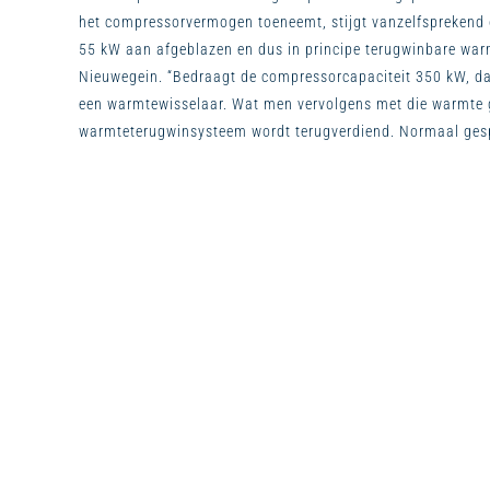
het compressorvermogen toeneemt, stijgt vanzelfsprekend oo
55 kW aan afgeblazen en dus in principe terugwinbare warm
Nieuwegein. “Bedraagt de compressorcapaciteit 350 kW, d
een warmtewisselaar. Wat men vervolgens met die warmte g
warmteterugwinsysteem wordt terugverdiend. Normaal gespro