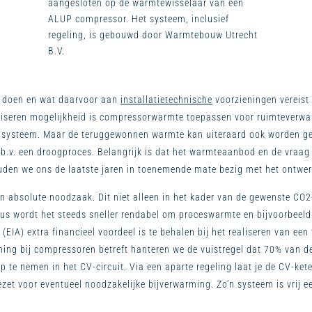
aangesloten op de warmtewisselaar van een
ALUP compressor. Het systeem, inclusief
regeling, is gebouwd door Warmtebouw Utrecht
B.V.
n doen en wat daarvoor aan
installatietechnische
voorzieningen vereist
ealiseren mogelijkheid is compressorwarmte toepassen voor ruimteverw
ijnsysteem. Maar de teruggewonnen warmte kan uiteraard ook worden geb
t.b.v. een droogproces. Belangrijk is dat het warmteaanbod en de vraa
ouden we ons de laatste jaren in toenemende mate bezig met het ontw
en absolute noodzaak. Dit niet alleen in het kader van de gewenste CO
us wordt het steeds sneller rendabel om proceswarmte en bijvoorbeel
g (EIA) extra financieel voordeel is te behalen bij het realiseren van 
ing bij compressoren betreft hanteren we de vuistregel dat 70% van
te nemen in het CV-circuit. Via een aparte regeling laat je de CV-kete
zet voor eventueel noodzakelijke bijverwarming. Zo’n systeem is vrij e