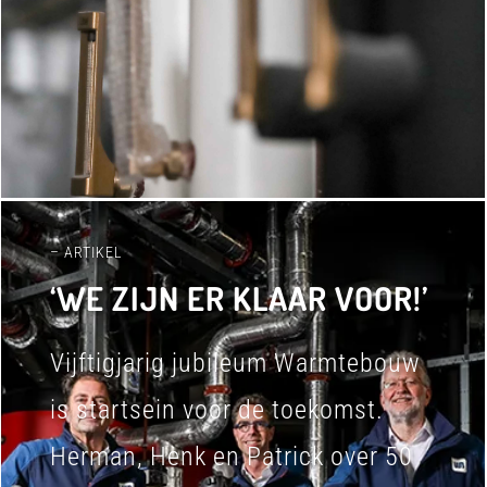
– ARTIKEL
‘WE ZIJN ER KLAAR VOOR!’
Vijftigjarig jubileum Warmtebouw
is startsein voor de toekomst.
Herman, Henk en Patrick over 50