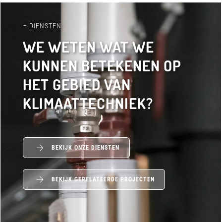
– DIENSTEN
WE WETEN WAT WE
KUNNEN BETEKENEN OP
HET GEBIED VAN
KLIMAATTECHNIEK?
BEKIJK ONZE DIENSTEN
BEKIJK GERELATEERDE PROJECTEN