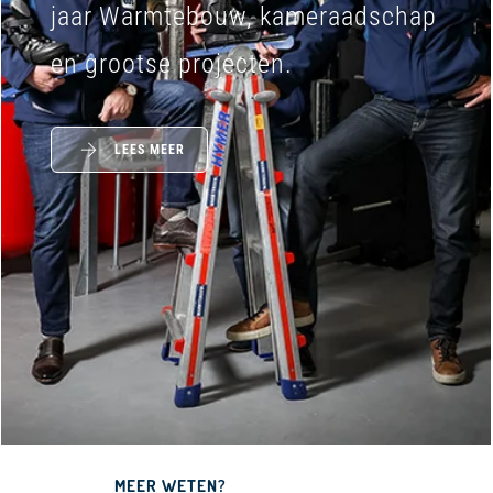
jaar Warmtebouw, kameraadschap
en grootse projecten.
LEES MEER
MEER WETEN?