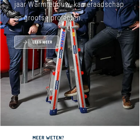
jaar Warmtebouw, kameraadschap
en grootse projecten.
LEES MEER
MEER WETEN?