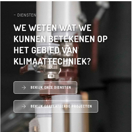
– DIENSTEN
WE WETEN WAT WE
KUNNEN BETEKENEN OP
HET GEBIED VAN
KLIMAATTECHNIEK?
BEKIJK ONZE DIENSTEN
BEKIJK GERELATEERDE PROJECTEN