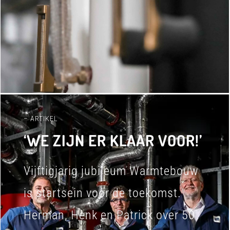
– ARTIKEL
‘WE ZIJN ER KLAAR VOOR!’
Vijftigjarig jubileum Warmtebouw
is startsein voor de toekomst.
Herman, Henk en Patrick over 50