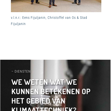
v.l.n.r.: Eens Fijuljanin, Christoffel van Os & Stad
Fijuljanin
– DIENSTEN
WE WETEN WAT WE
KUNNEN BETEKENEN OP
HET GEBIED VAN
KLIMAATTECHNIEK?