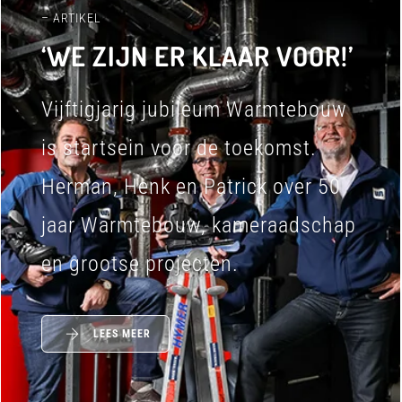
– ARTIKEL
‘WE ZIJN ER KLAAR VOOR!’
Vijftigjarig jubileum Warmtebouw
is startsein voor de toekomst.
Herman, Henk en Patrick over 50
jaar Warmtebouw, kameraadschap
en grootse projecten.
LEES MEER