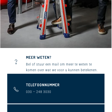
MEER WETEN?
Bel ​of stuur een mail om meer te weten te
komen over wat we voor u kunnen betekenen.
TELEFOONNUMMER
030 – 248 3030