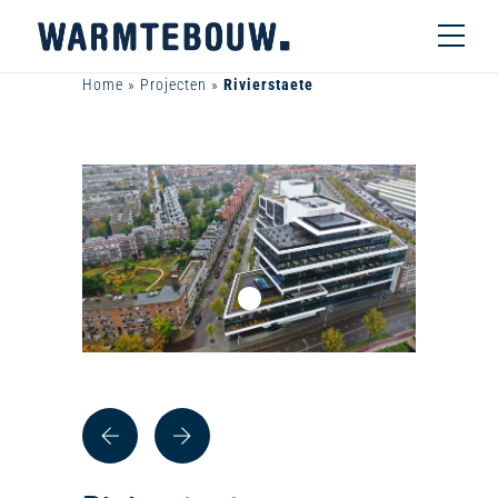
Home
»
Projecten
»
Rivierstaete