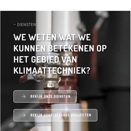
– DIENSTEN
WE WETEN WAT WE
KUNNEN BETEKENEN OP
HET GEBIED VAN
KLIMAATTECHNIEK?
BEKIJK ONZE DIENSTEN
BEKIJK GERELATEERDE PROJECTEN