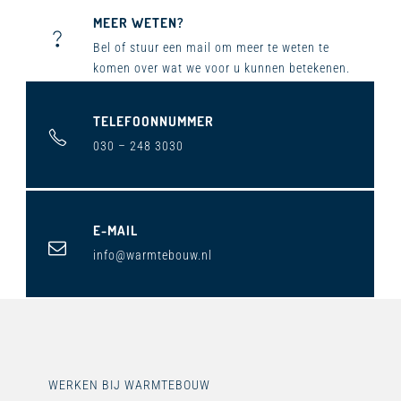
MEER WETEN?
Bel ​of stuur een mail om meer te weten te
komen over wat we voor u kunnen betekenen.
TELEFOONNUMMER
030 – 248 3030
E-MAIL
info@warmtebouw.nl
WERKEN BIJ WARMTEBOUW