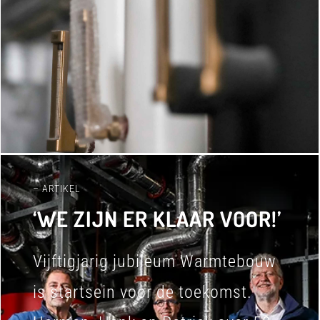
– ARTIKEL
‘WE ZIJN ER KLAAR VOOR!’
Vijftigjarig jubileum Warmtebouw
is startsein voor de toekomst.