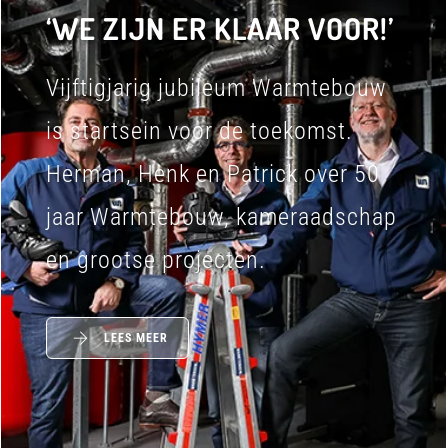
‘WE ZIJN ER KLAAR VOOR!’
Vijftigjarig jubileum Warmtebouw
is startsein voor de toekomst.
Herman, Henk en Patrick over 50
jaar Warmtebouw, kameraadschap
en grootse projecten.
LEES MEER