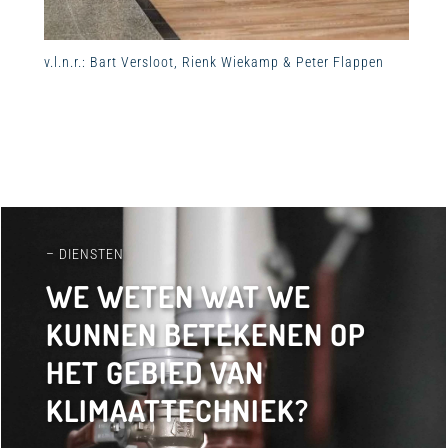
v.l.n.r.: Bart Versloot, Rienk Wiekamp & Peter Flappen
– DIENSTEN
WE WETEN WAT WE
KUNNEN BETEKENEN OP
HET GEBIED VAN
KLIMAATTECHNIEK?