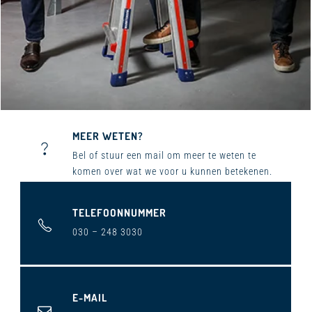
MEER WETEN?
Bel ​of stuur een mail om meer te weten te
komen over wat we voor u kunnen betekenen.
TELEFOONNUMMER
030 – 248 3030
E-MAIL