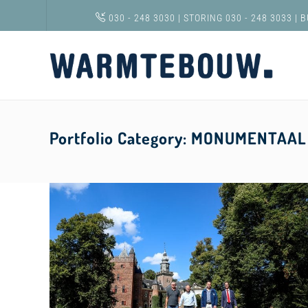
030 - 248 3030
|
STORING 030 - 248 3033
|
B
Portfolio Category:
MONUMENTAAL