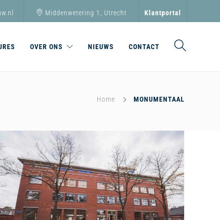
w.nl
Middenwetering 1, Utrecht
Klantportal
URES
OVER ONS
NIEUWS
CONTACT
Home
MONUMENTAAL